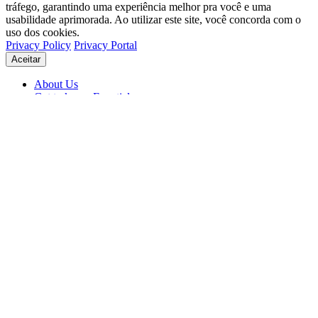
tráfego, garantindo uma experiência melhor pra você e uma
usabilidade aprimorada. Ao utilizar este site, você concorda com o
uso dos cookies.
Privacy Policy
Privacy Portal
Aceitar
About Us
Get to know Eventials
Support
Status
Blog
© 2026 Eventials
Usage Terms
Privacy Portal
Privacy Policy (PDF)
Contracts