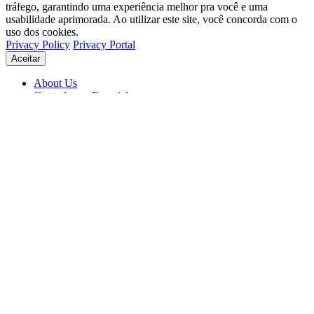
tráfego, garantindo uma experiência melhor pra você e uma
usabilidade aprimorada. Ao utilizar este site, você concorda com o
uso dos cookies.
Privacy Policy
Privacy Portal
Aceitar
About Us
Get to know Eventials
Support
Status
Blog
© 2026 Eventials
Usage Terms
Privacy Portal
Privacy Policy (PDF)
Contracts