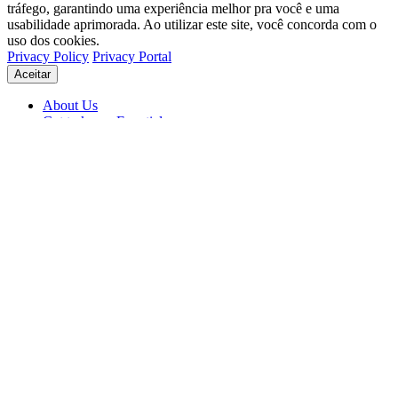
tráfego, garantindo uma experiência melhor pra você e uma
usabilidade aprimorada. Ao utilizar este site, você concorda com o
uso dos cookies.
Privacy Policy
Privacy Portal
Aceitar
About Us
Get to know Eventials
Support
Status
Blog
© 2026 Eventials
Usage Terms
Privacy Portal
Privacy Policy (PDF)
Contracts