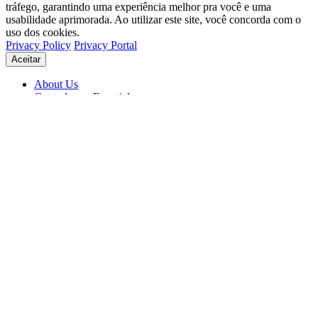
tráfego, garantindo uma experiência melhor pra você e uma
usabilidade aprimorada. Ao utilizar este site, você concorda com o
uso dos cookies.
Privacy Policy
Privacy Portal
Aceitar
About Us
Get to know Eventials
Support
Status
Blog
© 2026 Eventials
Usage Terms
Privacy Portal
Privacy Policy (PDF)
Contracts